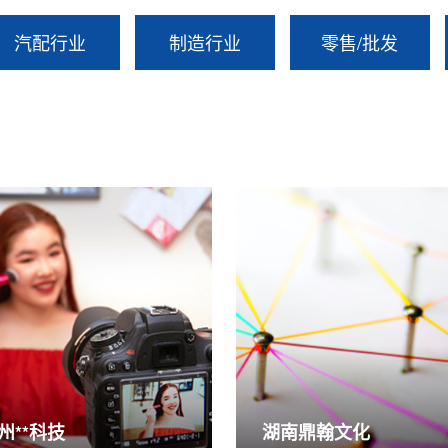
汽配行业
制造行业
零售/批发
州**科技
湖南鼎翰文化