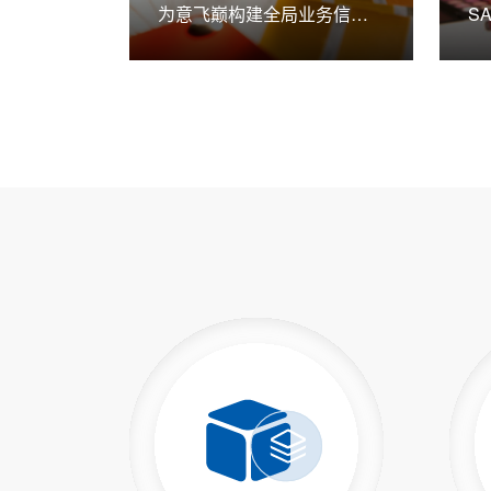
为意飞巅构建全局业务信息
SA
视图，大幅缩减管理时间成
*
本
动