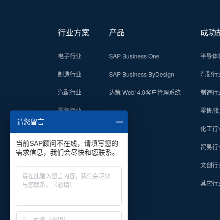
行业方案
产品
成功
电子行业
SAP Business One
半导体
制造行业
SAP Business ByDesign
汽配行
+
汽配行业
达策 Web
4.0客户管理系统
制造行
零售行业
零售/
请您留言
贸易行业
化工行
当前SAP顾问不在线，请填写您的
贸易行
需求信息，我们会尽快和您联系。
文创行
其它行