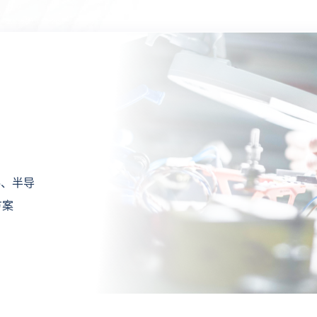
P解决方
SAP解
的ERP
料、半导
提供各个
精细化管
方案
方案
型ERP
消费体
方案