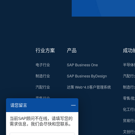
行业方案
产品
成功
电子行业
SAP Business One
半导体
制造行业
SAP Business ByDesign
汽配行
+
汽配行业
达策 Web
4.0客户管理系统
制造行
零售行业
零售/
请您留言
贸易行业
化工行
当前SAP顾问不在线，请填写您的
贸易行
需求信息，我们会尽快和您联系。
文创行