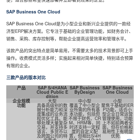
SAP Business One Cloud
SAP Business One Cloud
是为小型企业和新兴企业提供的一款经
济型ERP解决方案。它专注于基础的企业管理功能，如财务会计、
销售、采购、库存控制等，帮助企业提高运营效率和管理水平。
该款产品的突出特点是简单易用，不需要太多的技术背景即可上手
操作。收费模式灵活多样；实施起来相对简单快捷，特别适合预算
有限的企业。
三款产品的版本对比
产品
SAP S/4HANA
SAP Business
SAP Business
Cloud Public E
ByDesign
One Cloud
dition
企业规模
大型
中小型
小型
功能
具备高级别的数
覆盖了中小型企
聚焦于基础的ER
据分析能力和深
业所需的所有基
P功能，适合小
度集成的业务流
本功能，包括但
型企业日常运营
程优化工具。能
不限于财务、CR
管理使用，功能
够处理大量复杂
M、HRM等，同
上不如前两者全
交易，并支持多
时还支持一定程
面，但在价格和
语言、多货币以
度的自定义配
易用性上有明显
及跨国公司的特
置，但相比S/4H
优势。
定要求。
ANA Cloud Publi