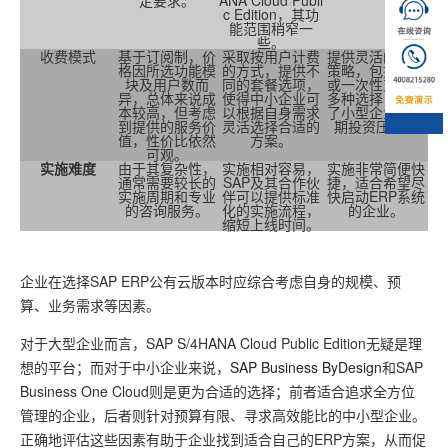
c Edition，其功
能范围稍窄一
些。
收费模式
基于订阅制，价
采取按用户计费
提供灵活的定价
格因所选功能模
的方式，提供不
策略，包括按月
块及用户数而
同的套餐选项，
或一次性支付等
异，总体来说成
使得中小企业可
多种选择，降低
本较高，但考虑
以根据自身需求
了小型企业的初
到提供的服务价
灵活选择合适的
期投资压力。
值，性价比依然
方案。
可观。
实施难度
由于其复杂性，
实施相对容易，
实施非常简便快
通常需要较长的
SAP及其合作伙
捷，适合希望尽
实施周期和专业
伴可以提供标准
快启动ERP系统
的咨询服务。
化的实施流程，
的企业。
缩短上线时间。
企业在选择SAP ERP公有云版本时应综合考虑自身的规模、预
算、业务需求等因素。
对于大型企业而言，SAP S/4HANA Cloud Public Edition无疑是理
想的平台；而对于中小企业来说，
SAP Business ByDesign
和SAP
Business One Cloud则是更为合适的选择；前者适合追求全方位
管理的企业，后者则针对预算有限、寻求高效能比的中小型企业。
正确地评估这些因素有助于企业找到适合自己的ERP方案，从而促